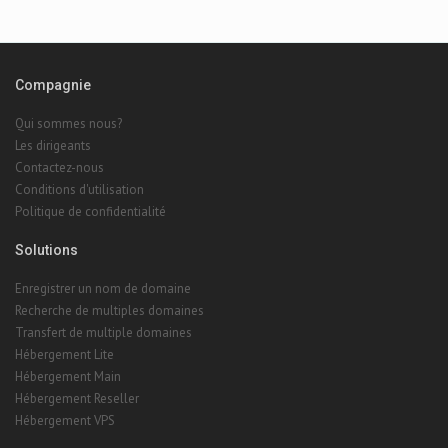
Compagnie
Qui sommes nous?
Les dirigeants
Contactez-nous
Conditions d'utilisation
Politique de confidentialité
Solutions
Enregistrer un nom de domaine
Recherche de multiples domaines
Transfert de multiple domaines
Hébergement Lite
Hébergement Main
Hébergement Reseller
Hébergement VPS