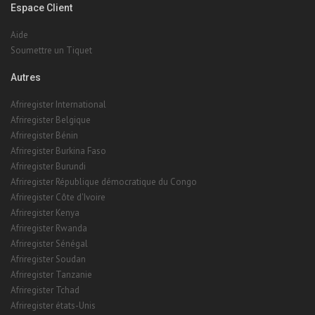
Espace Client
Aide
Soumettre un Tiquet
Autres
Afriregister International
Afriregister Belgique
Afriregister Bénin
Afriregister Burkina Faso
Afriregister Burundi
Afriregister République démocratique du Congo
Afriregister Côte d'Ivoire
Afriregister Kenya
Afriregister Rwanda
Afriregister Sénégal
Afriregister Soudan
Afriregister Tanzanie
Afriregister Tchad
Afriregister états-Unis