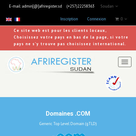
E-mail:
admin[@]afriregister.sd
(+257)22258363
Soudan
Inscription
Connexion
0
Ce site web est pour les clients locaux,
Choisissez votre pays en bas de la page, si votre
pays ne s'y trouve pas choisissez international.
Toggl
naviga
Domaines .COM
Generic Top Level Domain (gTLD)